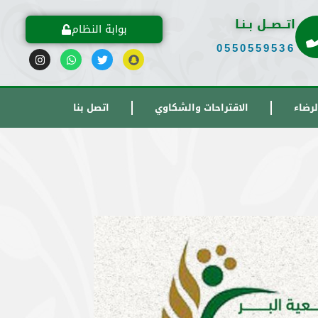
اتــصــل بـنـا
بوابة النظام
0550559536
رضاء
الاقتراحات والشكاوي
اتصل بنا