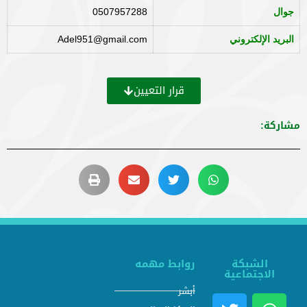
0507957288
جوال
Adel951@gmail.com
البريد الإلكتروني
قرار التعيين
مشاركة:
الشبكة
روابط مهمه
الاجتماعية
أبشر