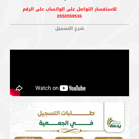
للاستفسار التواصل على الواتساب على الرقم
0550559536
شرح التسجيل